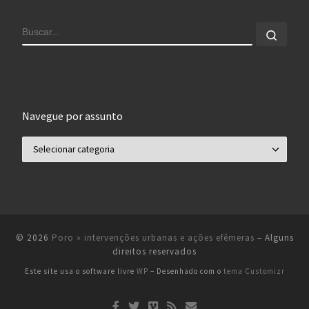
BUSCAR
Busca
Navegue por assunto
Navegue por assunto
© 2026
Poro » intervenções urbanas e ações efêmeras
– Alguns
direitos reservados
Este site usa o software livre
WP
– Desenhado com o
tema Customizr