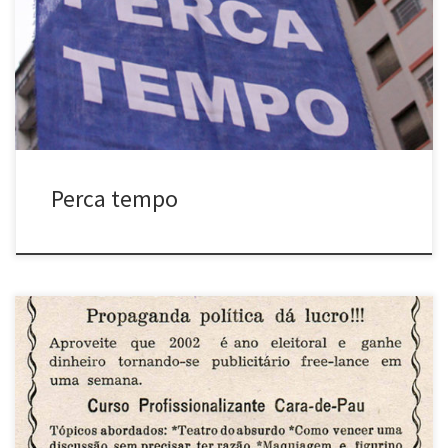
o sinal de trânsito está fechado. Ao mesmo tempo pessoas
distribuem panfletos com a inscrição: “Perca tempo”. Há também
uma banca de informações, na qual são distribuídos os panfletos
intitulados […]
Perca tempo
Propaganda política dá lucro!!! (2002, 2004, 2008 e 2010) Diversas
cidades Santinho impresso em tipografia, distribuído em locais
públicos e afixado em bares, padarias, orelhões, murais etc., em
variados locais e/ou por diferentes pessoas, em período paralelo