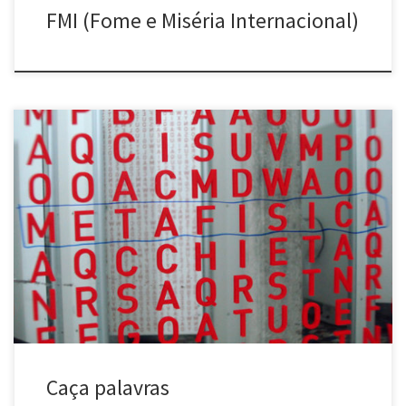
FMI (Fome e Miséria Internacional)
Caça palavras (2006 e 2010) Belo Horizonte, MG e São Paulo, SP
Caça palavras instalados em portas e espelhos de banheiros.
Word search (2006 and 2010) Belo Horizonte, MG and São Paulo,
SP – Brasil Word search games installed in lavatory’s doors and
mirrors.
Caça palavras