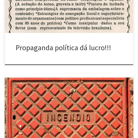
ao de campanha eleitoral. Para difundir: >Panfletagem eletrônica
(clique com o botão direito, […]
Propaganda política dá lucro!!!
Espaços virtuais (desde 2002) Diversas cidades e países
Iconografia do chão das cidades. Este trabalho é composto por
uma série de fotografias de bueiros, impressas em tamanho real,
em adesivo, e coladas em ambientes internos variados, tais como
chão de casas ou de galerias. Virtual Spaces (since 2002) Several
[…]