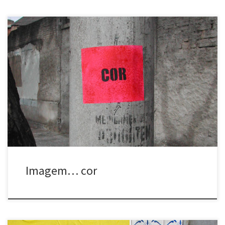
,Imagem… cor (2003 e 2004) Belo Horizonte, MG; Salvador, BA e
Recife, PE Adesivos fluorescentes afixados em locais sem cor.
,Image… color (2003 and 2004) Belo Horizonte, MG; Salvador, BA
and Recife, PE Fluorescent stickers put in places without color.
Imagem… cor