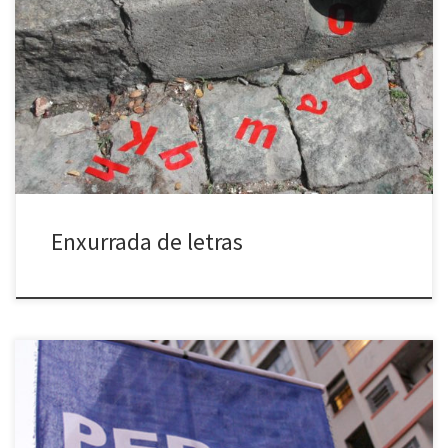
Enxurrada de letras (2004) Bairro de Santa Tereza – Rio de
Janeiro, RJ Letras vinílicas coladas como se estivessem
escorrendo dos escoadouros de muros e calçadas. Outpouring of
letters (2004) Santa Tereza neighborhood – Rio de Janeiro, RJ –
Brazil Vinyl letters pasted as if they were running down […]
Enxurrada de letras
Perca tempo (2010) Centro e Pampulha – Belo Horizonte, MG
Ação que consiste em abrir uma faixa nos cruzamentos, enquanto