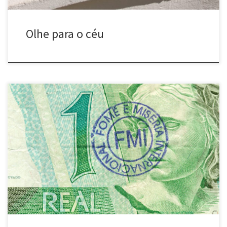
Olhe para o céu
FMI – revisitando Cildo Meireles (entre 2002 e 2006) Diversos locais
e cidades – Brasil e Argentina 1 – Carimbar notas com os dizeres:
“FMI – Fome e Miséria Internacional” 2 – Devolvê-las à circulação
*Este trabalho teve versão em espanhol realizada em 2005 pelo
grupo argentino Pobres Diablos. […]