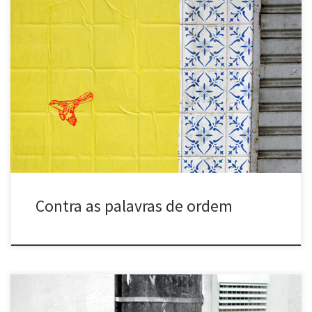
Contra as palavras de ordem (2006) Belo Horizonte, MG e Vitória,
ES Série de cartazes lambe-lambe no formato 100x70cm com
imagens de pássaros impressos em serigrafia e afixados sobre
publicidade. Against slogans and battlecries (2006) Belo
Horizonte, MG and Vitória, ES – Brasil Series of “lambe-lambe”
posters, 100x70cm, with […]
Contra as palavras de ordem