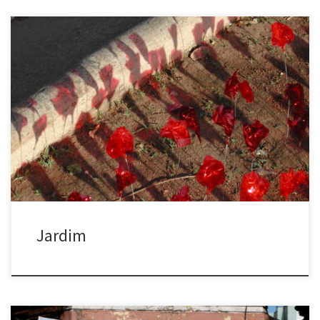
Jardim (2002) Belo Horizonte, MG Fazer flores de papel celofane
vermelho Plantá-las em canteiros abandonados da cidade
Garden (2002) Belo Horizonte, Minas Gerais (Brazil) Make flowers
of red cellophane Plant them in an abandoned flower-beds in the
city
Jardim