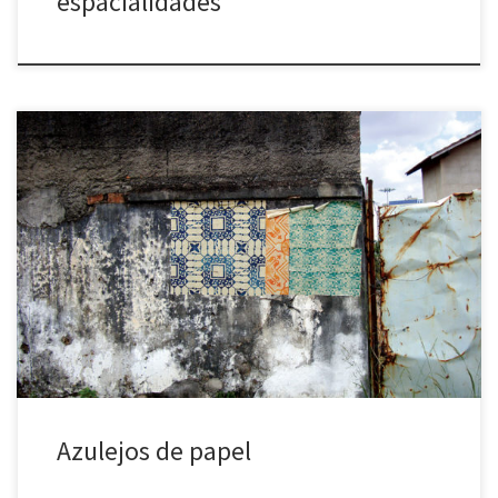
espacialidades
Azulejos de papel (2007 a 2021) Diversas cidades e países. A
galeria acima reúne fotos da intervenção Azulejos de papel. São
imagens das instalações realizadas pelo Poro entre 2007 e 2021. A
intervenção consistiu em séries de imagens de azulejos impressas
em off-set sobre papel jornal em tamanho natural (15×15 […]
Azulejos de papel