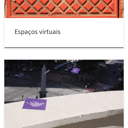
Espaços virtuais
Olhe para o céu (2009) Praça Sete – Belo Horizonte, MG Panfletos
com imagens de pássaros foram arremessados do último andar de
um dos prédios localizados no principal cruzamento da região
central da cidade. Devido à massa de ar, esses “pássaros” sobem
ao invés de cair, o que provoca a […]