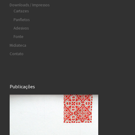
Downloads / Impressos
Cartazes
Panfletos
Adesivos
Fonte
Midiateca
Contato
Publicações