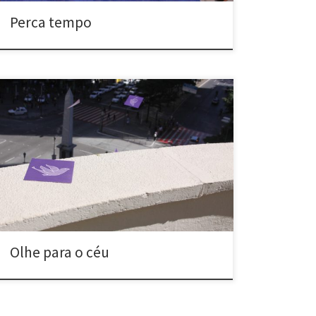
Perca tempo
Olhe para o céu (2009) Praça Sete – Belo Horizonte,
MG Panfletos com imagens de pássaros foram
arremessados do último andar de um dos prédios
localizados no principal cruzamento da região central
da cidade. Devido à massa de ar, esses “pássaros”
sobem ao invés de cair, o que provoca a […]
Olhe para o céu