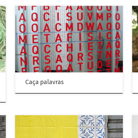
Caça palavras (2006 e 2010) Belo Horizonte, MG e São
Paulo, SP Caça palavras instalados em portas e
espelhos de banheiros. Word search (2006 and 2010)
Belo Horizonte, MG and São Paulo, SP – Brasil Word
search games installed in lavatory’s doors and mirrors.
Caça palavras
Contra as palavras de ordem (2006) Belo Horizonte,
MG e Vitória, ES Série de cartazes lambe-lambe no