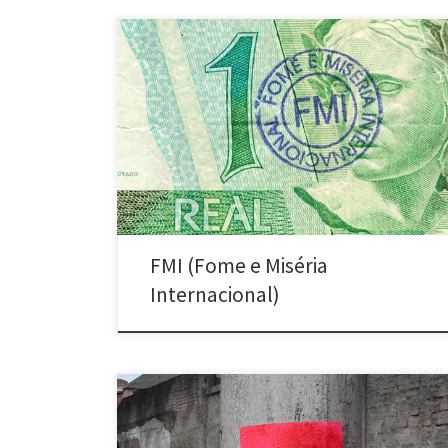
FMI – revisitando Cildo Meireles (entre 2002 e 2006)
Diversos locais e cidades – Brasil e Argentina 1 –
Carimbar notas com os dizeres: “FMI – Fome e Miséria
Internacional” 2 – Devolvê-las à circulação *Este
trabalho teve versão em espanhol realizada em 2005
pelo grupo argentino Pobres Diablos. […]
FMI (Fome e Miséria
Internacional)
,Imagem… cor (2003 e 2004) Belo Horizonte, MG;