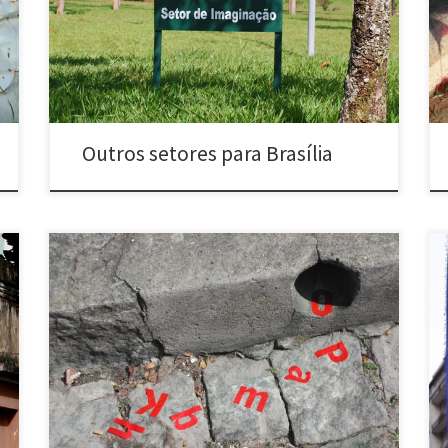
Gráficas, de Diversões, de Mansões, de Embaixadas,
de Igrejas etc. Ao mesmo tempo possui grandes áreas
gramadas vazias pelo espaço urbano. Neste trabalho
utilizando do mesmo design […]
Outros setores para Brasília
Enxurrada de letras (2004) Bairro de Santa Tereza –
Rio de Janeiro, RJ Letras vinílicas coladas como se
estivessem escorrendo dos escoadouros de muros e
calçadas. Outpouring of letters (2004) Santa Tereza
neighborhood – Rio de Janeiro, RJ – Brazil Vinyl letters
pasted as if they were running down […]