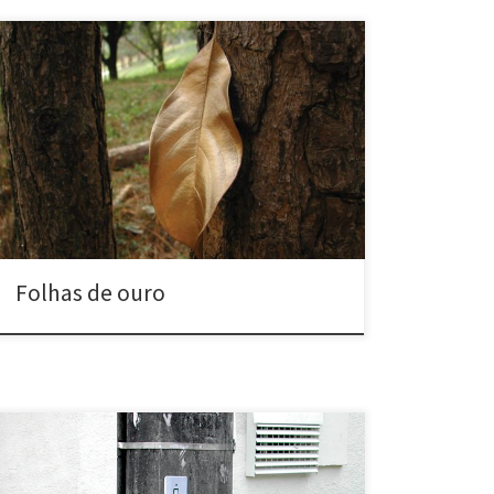
Folhas de ouro (2002) Belo Horizonte, MG e São
Carlos, SP Pintar folhas secas de dourado Colocá-las
de volta nas árvores Gold Leaves (2002) Belo
Horizonte, MG and São Carlos, SP Paint dry leaves in
gold Put them back on the trees
Folhas de ouro
Interruptores para poste de luz (2005) Belo Horizonte,
MG Reprodução fotográfica de interruptor de luz