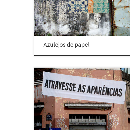
realizadas pelo Poro entre 2007 e 2021. A intervenção
consistiu em séries de imagens de azulejos impressas
em off-set sobre papel jornal em tamanho natural
(15×15 […]
Azulejos de papel
Faixas de anti-sinalização (2009-2016) Série de faixas
instaladas na região do bairro de Santa Tereza e
arredores (Belo Horizonte, MG) e também nas cidades
de Fortaleza, São Paulo, Brasília, Londrina e Rio de
Janeiro. A faixa “Perca Tempo” deu origem à série de
trabalhos de mesmo nome, clique para ver […]