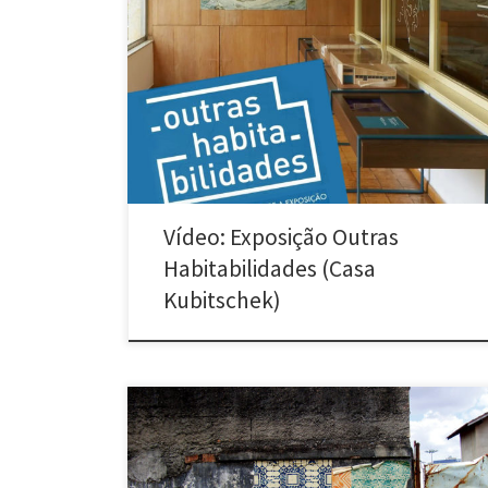
Vídeo sobre a exposição Outras Habitabilidades no
Museu Casa Kubitschek em Belo Horizonte. A mostra
apresenta o diálogo da casa modernista com outros
modos de morar, arquiteturas e expressões artísticas
diversas. O Poro participou da exposição com uma
edição especial da intervenção “Azulejos de papel”
criada especialmente para a […]
Vídeo: Exposição Outras
Habitabilidades (Casa
Kubitschek)
Azulejos de papel (2007 a 2021) Diversas cidades e
países. A galeria acima reúne fotos da intervenção
Azulejos de papel. São imagens das instalações