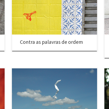
formato 100x70cm com imagens de pássaros
impressos em serigrafia e afixados sobre publicidade.
Against slogans and battlecries (2006) Belo Horizonte,
MG and Vitória, ES – Brasil Series of “lambe-lambe”
posters, 100x70cm, with […]
Contra as palavras de ordem
Desenhando no vento (2005) Belo Horizonte, MG e
Salvador, BA Tiras de papel arremessadas de partes
altas da cidade em dias de vento. >> Assita ao vídeo
deste trabalho Drawing in the wind (2005) Belo
Horizonte, MG and Salvador, BA – Brasil Paper strips
thrown from high places in the […]