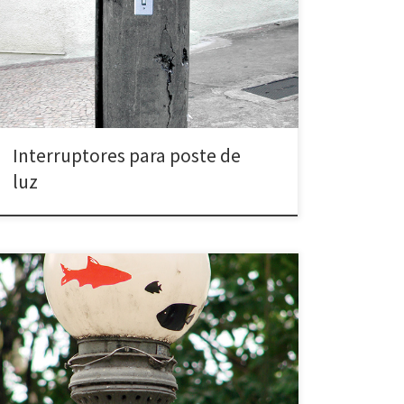
afixada em postes da cidade. Para difundir: >Faça
download da matriz dos interruptores.pdf (clique com
o botão direito, salve o pdf no seu computador.
depois é só imprimir, xerocar e instalar nos postes
públicos) […]
Interruptores para poste de
luz
Aquários suspensos (2007) Bairro da Glória – Rio de
Janeiro, RJ Intervenção em luminárias de praças
públicas, na qual globos de luz são “transformados”
em aquários através da
aplicação de imagens de peixes. Suspended
aquariums (2007) Glória neighborhood – Rio de
Janeiro, RJ Intervention that transformed the