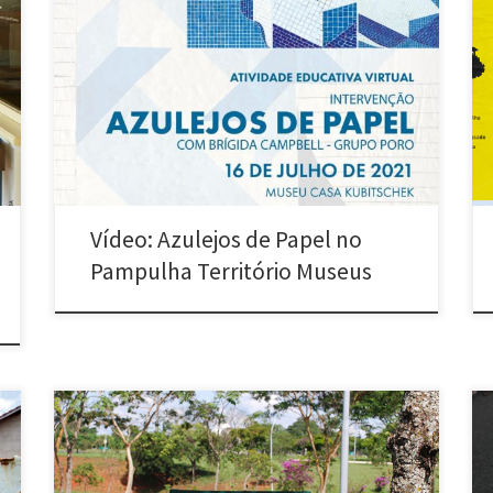
A intervenção “Azulejos de papel” é um projeto
criado pelo Grupo Poro (Brígida Campbell e Marcelo
Terça-Nada). Essa versão do trabalho foi criada
especialmente para a exposição Outras
Habitabilidades no Museu Casa Kubitschek, em Belo
Horizonte – Brasil. Foi instalada ocupando os
banheiros e closet da casa com padronagens dos […]
Vídeo: Azulejos de Papel no
Pampulha Território Museus
Outros setores para Brasília (2012) Intervenção com
placas em vários locais de Brasília/DF. Brasília é uma
cidade setorizada, onde há setores de Indústrias