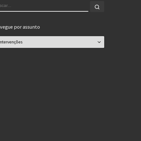
USCAR
Buscar...
vegue por assunto
vegue por assunto