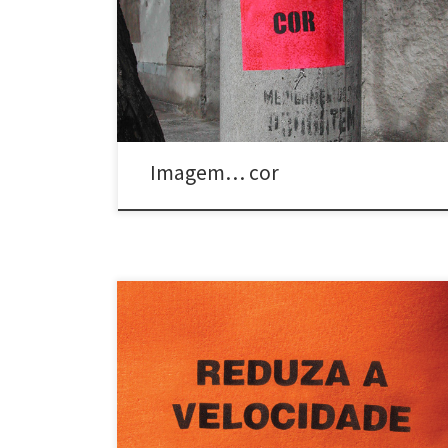
Salvador, BA e Recife, PE Adesivos fluorescentes
afixados em locais sem cor. ,Image… color (2003 and
2004) Belo Horizonte, MG; Salvador, BA and Recife, PE
Fluorescent stickers put in places without color.
Imagem… cor
Reduza a velocidade (2004) Diversas cidades
Camiseta distribuída em lugares variados. Slow
down(2004) Several cities T-shirt distributed in different
places.