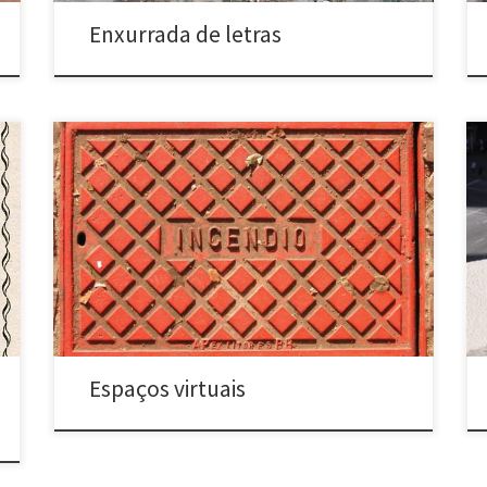
Enxurrada de letras
Espaços virtuais (desde 2002) Diversas cidades e
países Iconografia do chão das cidades. Este trabalho
é composto por uma série de fotografias de bueiros,
impressas em tamanho real, em adesivo, e coladas
em ambientes internos variados, tais como chão de
casas ou de galerias. Virtual Spaces (since 2002)
Several […]
Espaços virtuais