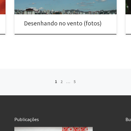
Desenhando no vento (fotos)
1
2
…
5
Publicações
Bu