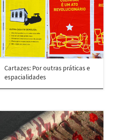
Por outras práticas e espacialidades (2010) Diversas
cidades Série de 13 cartazes lambe-lambe impressos
em serigrafia, no formato 100x70cm, afixados em
locais públicos. >> Para baixar o PDF de cada cartaz,
acesse a página individual dele neste link
Disponibilizamos nossos cartazes para download
gratuito. Você pode baixar e imprimir. Mas […]
Cartazes: Por outras práticas e
espacialidades
Jardim (2002) Belo Horizonte, MG Fazer flores de
papel celofane vermelho Plantá-las em canteiros