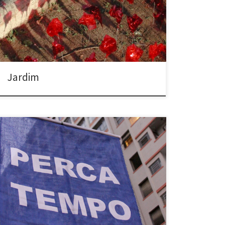
abandonados da cidade Garden (2002) Belo
Horizonte, Minas Gerais (Brazil) Make flowers of red
cellophane Plant them in an abandoned flower-beds
in the city
Jardim
Perca tempo (2010) Centro e Pampulha – Belo
Horizonte, MG Ação que consiste em abrir uma faixa
nos cruzamentos, enquanto o sinal de trânsito está
fechado. Ao mesmo tempo pessoas distribuem
panfletos com a inscrição: “Perca tempo”. Há também
uma banca de informações, na qual são distribuídos
os panfletos intitulados […]