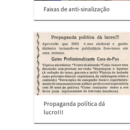
Faixas de anti-sinalização
Propaganda política dá lucro!!! (2002, 2004, 2008 e
2010) Diversas cidades Santinho impresso em
tipografia, distribuído em locais públicos e afixado em
bares, padarias, orelhões, murais etc., em variados
locais e/ou por diferentes pessoas, em período
paralelo ao de campanha eleitoral. Para difundir:
>Panfletagem eletrônica (clique com o botão direito,
[…]
Propaganda política dá
lucro!!!