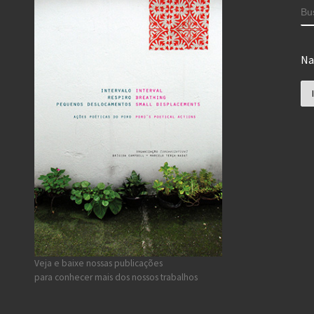
B
Na
Na
Veja e baixe nossas publicações
para conhecer mais dos nossos trabalhos