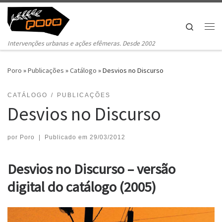
Pular para o conteúdo
Search
Me
Intervenções urbanas e ações efêmeras. Desde 2002
Poro
»
Publicações
»
Catálogo
»
Desvios no Discurso
CATÁLOGO
PUBLICAÇÕES
Desvios no Discurso
por
Poro
|
Publicado em
29/03/2012
Desvios no Discurso – versão
digital do catálogo (2005)