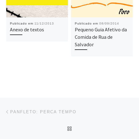
Publicado em
11/12/2013
Publicado em
08/09/2014
Anexo de textos
Pequeno Guia Afetivo da
Comida de Rua de
Salvador
Navegação do post
Conteúdo anterior
PANFLETO: PERCA TEMPO
IR PARA CAPA DO SITE