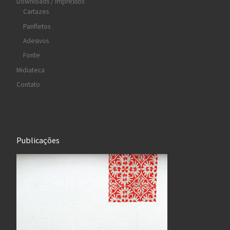
Downloads / Impressos
Cartazes
Panfletos
Adesivos
Fonte
Midiateca
Contato
Publicações