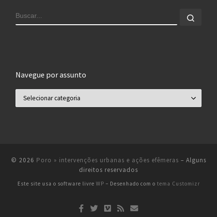
BUSCAR
Busca
Navegue por assunto
Navegue por assunto
© 2026
Poro » intervenções urbanas e ações efêmeras
– Alguns
direitos reservados
Este site usa o software livre
WP
– Desenhado com o
tema Customizr