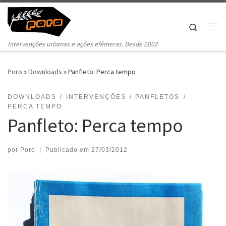
Pular para o conteúdo
Search
Me
Intervenções urbanas e ações efêmeras. Desde 2002
Poro
»
Downloads
»
Panfleto: Perca tempo
DOWNLOADS
INTERVENÇÕES
PANFLETOS
PERCA TEMPO
Panfleto: Perca tempo
por
Poro
|
Publicado em
27/03/2012