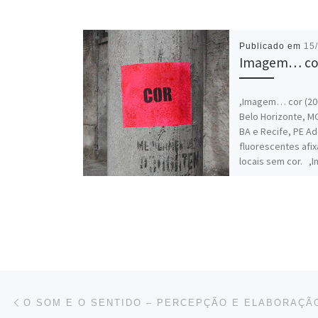
Publicado em
15
Imagem… co
,Imagem… cor (20
Belo Horizonte, MG
BA e Recife, PE A
fluorescentes afi
locais sem cor. 
[…]
Navegação do post
Conteúdo anterior