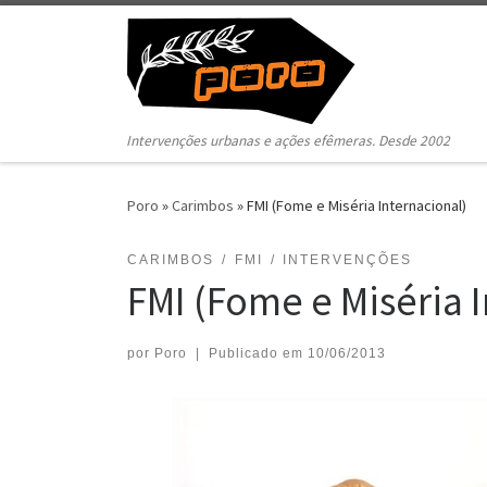
Pular para o conteúdo
Intervenções urbanas e ações efêmeras. Desde 2002
Poro
»
Carimbos
»
FMI (Fome e Miséria Internacional)
CARIMBOS
FMI
INTERVENÇÕES
FMI (Fome e Miséria 
por
Poro
|
Publicado em
10/06/2013