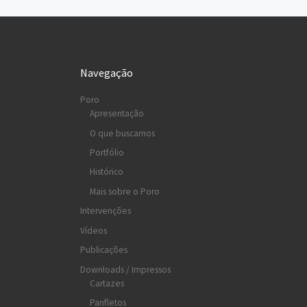
Navegação
Poro
Apresentação
O que buscamos
Portfólio
Histórico
Mais sobre o Poro
Intervenções
Vídeos
Publicações
Downloads / Impressos
Cartazes
Panfletos