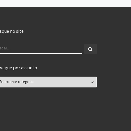
sque no site
USCAR
Buscar...
vegue por assunto
vegue por assunto