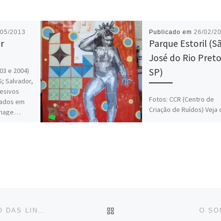
/05/2013
Publicado em
26/02/2
r
Parque Estoril (S
José do Rio Preto
03 e 2004)
SP)
; Salvador,
desivos
Fotos: CCR (Centro de
xados em
Criação de Ruídos) Veja 
,Image…
imagem:
IR PARA CAPA DO SITE
O SOM E O SENTIDO – PERCEPÇÃO E ELABORAÇÃO DAS LINGUAGENS
O SO