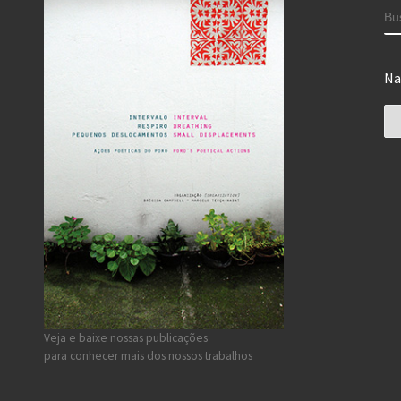
B
Na
Na
Veja e baixe nossas publicações
para conhecer mais dos nossos trabalhos