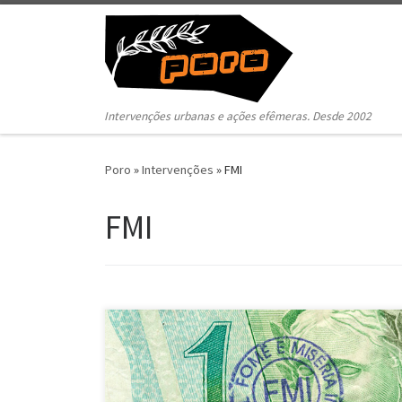
Pular para o conteúdo
Intervenções urbanas e ações efêmeras. Desde 2002
Poro
»
Intervenções
»
FMI
FMI
FMI – revisitando Cildo Meireles (entre 2002 e 2006)
Diversos locais e cidades – Brasil e Argentina 1 –
Carimbar notas com os dizeres: “FMI – Fome e Miséria