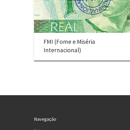
Internacional” 2 – Devolvê-las à circulação *Este
trabalho teve versão em espanhol realizada em 2005
pelo grupo argentino Pobres Diablos. […]
FMI (Fome e Miséria
Internacional)
Navegação