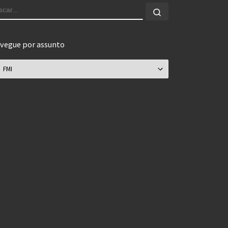
USCAR
Buscar...
vegue por assunto
vegue por assunto