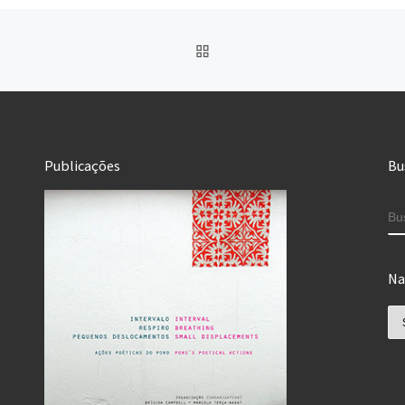
IR PARA CAPA DO SITE
Publicações
Bu
B
Na
Na