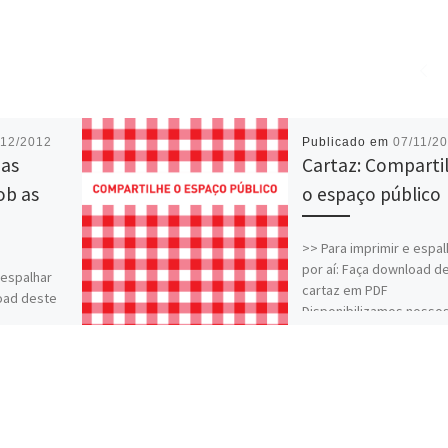
/12/2012
Publicado em
07/11/2
oas
Cartaz: Comparti
ob as
o espaço público
>> Para imprimir e espal
por aí: Faça download d
 espalhar
cartaz em PDF
load deste
Disponibilizamos nosso
cartazes para download
nossos
gratuito. Você pode baix
wnload
[…]
e baixar