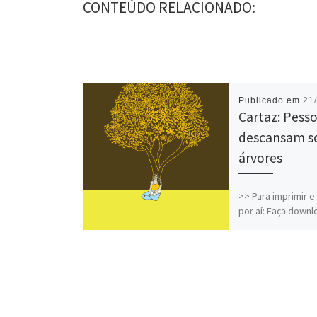
CONTEÚDO RELACIONADO:
Publicado em
21
Cartaz: Pess
descansam s
árvores
>> Para imprimir e
por aí: Faça down
cartaz em PDF
Disponibilizamos 
cartazes para do
gratuito. Você pod
[…]