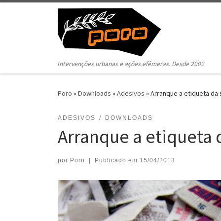
Pular para o conteúdo
Intervenções urbanas e ações efêmeras. Desde 2002
Poro
»
Downloads
»
Adesivos
»
Arranque a etiqueta da
ADESIVOS
DOWNLOADS
Arranque a etiqueta 
por
Poro
|
Publicado em
15/04/2013