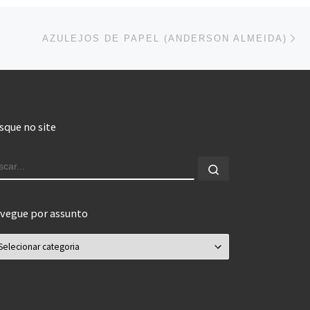
Pr
AZULEJOS DE PAPEL (ANDERSON ALMEIDA)
sque no site
USCAR
Buscar...
vegue por assunto
vegue por assunto