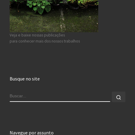
Veja e baixe nossas publicações
para conhecer mais dos nossos trabalhos
Busque no site
BUSCAR
Busca
Navegue por assunto