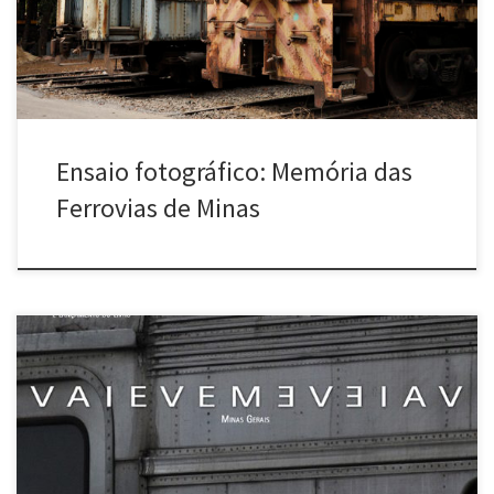
de trens. O ensaio foi feito especialmente para o […]
Ensaio fotográfico: Memória das
Ferrovias de Minas
O livro de fotografias e exposição VAIEVEM reúnem ensaios visuais
do Poro, Cao Guimarães, Claudia Tavares, Francilins, João
Castilho, Monica Mansur, Pedro Motta e Rosangela Rennó. Esses
artistas e fotógrafos fizeram suas leituras fotográficas das ferrovias
de Minas e o resultado é apresentado em publicação impressa