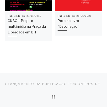
Publicado em
24/11/2010
Publicado em
29/05/2021
CUBO – Projeto
Poro no livro
multimídia na Praça da
“Detonação”
Liberdade em BH
Navegação do post
Conteúdo anterior
LANÇAMENTO DA PUBLICAÇÃO “ENCONTROS DE DIÁLOGO – ARTE E POLÍTICA”
IR PARA CAPA DO SITE
Pr