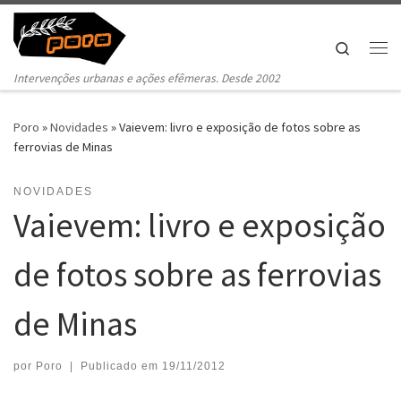
Pular para o conteúdo
Search
Me
Intervenções urbanas e ações efêmeras. Desde 2002
Poro
»
Novidades
»
Vaievem: livro e exposição de fotos sobre as
ferrovias de Minas
NOVIDADES
Vaievem: livro e exposição
de fotos sobre as ferrovias
de Minas
por
Poro
|
Publicado em
19/11/2012