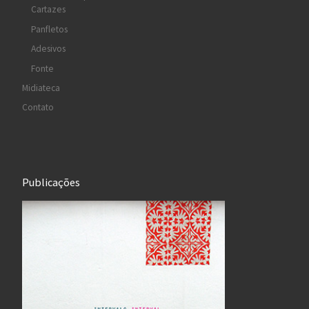
Cartazes
Panfletos
Adesivos
Fonte
Midiateca
Contato
Publicações