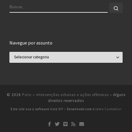
BUSCAR
Busca
Navegue por assunto
Navegue por assunto
© 2026
Poro » intervenções urbanas e ações efêmeras
– Alguns
direitos reservados
Este site usa o software livre
WP
– Desenhado com o
tema Customizr