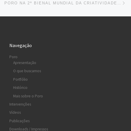
PORO NA 2ª BIENAL MUNDIAL DA CRIATIVIDADE (RJ)
Navegação
Poro
Apresentação
O que buscamos
Portfólio
Histórico
Mais sobre o Poro
Intervenções
Vídeos
Publicações
Downloads / Impressos