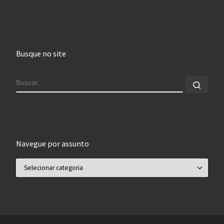
Busque no site
BUSCAR
Busca
Navegue por assunto
Navegue por assunto