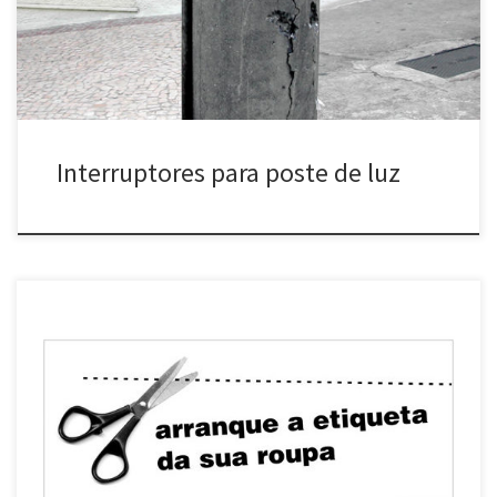
computador. depois é só imprimir, xerocar e instalar nos postes
públicos) […]
Interruptores para poste de luz
Arranque a etiqueta da sua roupa (desde 2004) Diversas cidades
Adesivo distribuído e afixados em diferentes lugares. Pode ter
como acessório uma tesoura (real) dependurada num barbante
para que se possa arrancar as etiquetas ali mesmo…. Para
difundir: >Panfletagem eletrônica (clique na imagem acima com o
botão direito, salve-a no […]