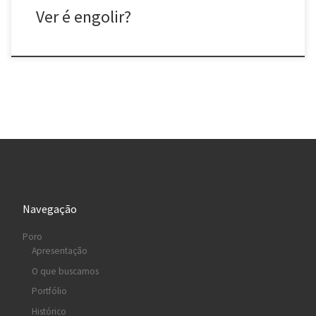
Ver é engolir?
Navegação
Poro
Apresentação
O que buscamos
Portfólio
Histórico