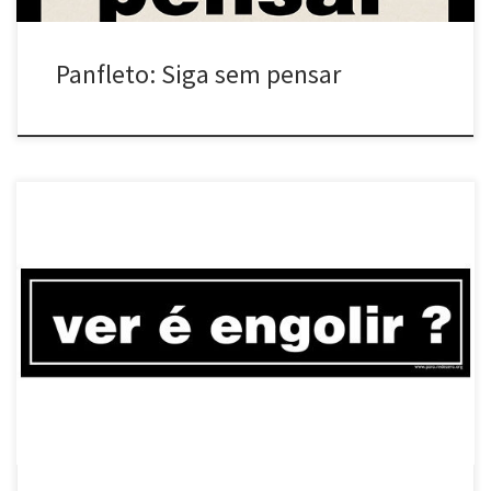
Panfleto: Siga sem pensar
Ver é engolir? (desde 2004) Diversas cidades Adesivo afixado e
distribuído em diferentes locais. Se colado em aparelhos de
televisão e/ou propagandas publicitárias, ganha leitura
especial…. Para difundir: >Panfletagem eletrônica (clique na
imagem acima com o botão direito, salve-a no seu computador e
envie por email para todas as pessoas […]