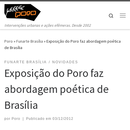
Pular para o conteúdo
Search
Me
Intervenções urbanas e ações efêmeras. Desde 2002
Poro
»
Funarte Brasília
»
Exposição do Poro faz abordagem poética
de Brasília
FUNARTE BRASÍLIA
NOVIDADES
Exposição do Poro faz
abordagem poética de
Brasília
por
Poro
|
Publicado em
03/12/2012