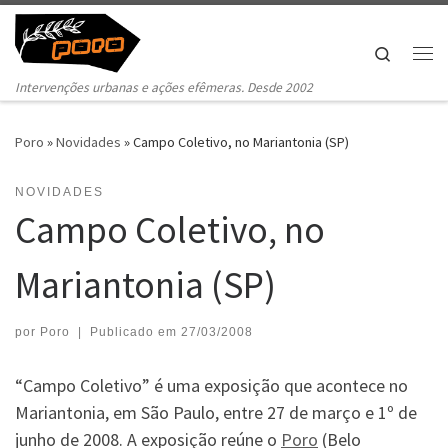
Pular para o conteúdo
Search
Me
Intervenções urbanas e ações efêmeras. Desde 2002
Poro
»
Novidades
»
Campo Coletivo, no Mariantonia (SP)
NOVIDADES
Campo Coletivo, no
Mariantonia (SP)
por
Poro
|
Publicado em
27/03/2008
“Campo Coletivo” é uma exposição que acontece no
Mariantonia, em São Paulo, entre 27 de março e 1º de
junho de 2008. A exposição reúne o
Poro
(Belo