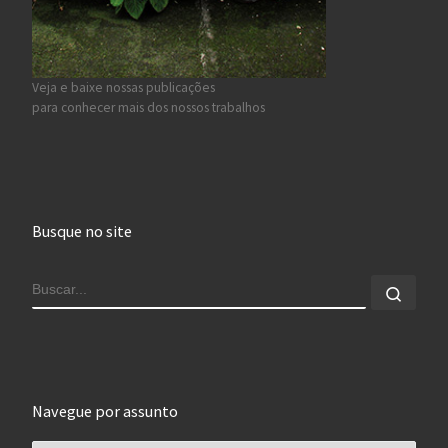
Veja e baixe nossas publicações
para conhecer mais dos nossos trabalhos
Busque no site
BUSCAR
Busca
Navegue por assunto