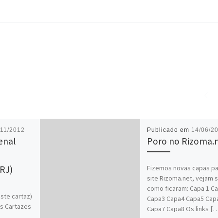
/11/2012
Publicado em
14/06/2
enal
Poro no Rizoma.
Fizemos novas capas pa
(RJ)
site Rizoma.net, vejam 
como ficaram: Capa 1 C
ste cartaz)
Capa3 Capa4 Capa5 Cap
os Cartazes
Capa7 Capa8 Os links [
 acima é um