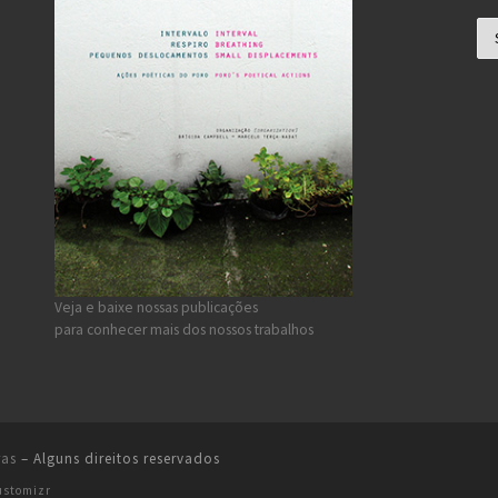
Na
Veja e baixe nossas publicações
para conhecer mais dos nossos trabalhos
ras
– Alguns direitos reservados
ustomizr