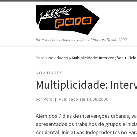
Pular para o conteúdo
Intervenções urbanas e ações efêmeras. Desde 2002
Poro
»
Novidades
»
Multiplicidade: Intervenções + Ciclo
NOVIDADES
Multiplicidade: Inter
por
Poro
|
Publicado em
14/08/2006
Além dos 7 dias de intervenções urbanas, va
apresentados os trabalhos de grupos e inici
Ambiental, Iniciativas Independentes no Pa