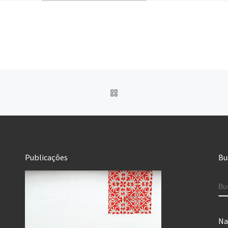
Poro que
IR PARA CAPA DO SITE
Publicações
Bu
B
Na