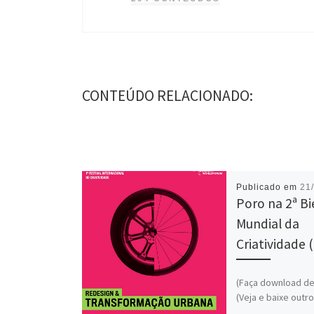
CONTEÚDO RELACIONADO:
Publicado em
21
Poro na 2ª Bi
Mundial da
Criatividade 
(Faça download de
(Veja e baixe outr
do Poro) O cartaz