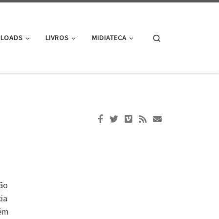
Search
LOADS
LIVROS
MIDIATECA
rão
ia
bém