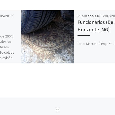
/05/2012
Publicado em
12/07/2
?
Funcionários (Be
Horizonte, MG)
sde 2004)
Adesivo
Foto: Marcelo Terça-Nad
ído em
 Se colado
elevisão
 […]
IR PARA CAPA DO SITE