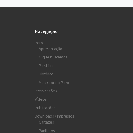
Navegação
Poro
Apresentação
O que buscamos
Portfólio
Histórico
Mais sobre o Poro
Intervenções
Vídeos
Publicações
Downloads / Impressos
Cartazes
Panfletos