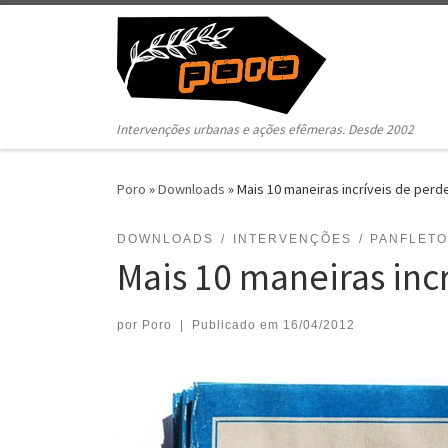
Pular para o conteúdo
Intervenções urbanas e ações efêmeras. Desde 2002
Poro
»
Downloads
»
Mais 10 maneiras incríveis de per
DOWNLOADS
INTERVENÇÕES
PANFLET
Mais 10 maneiras inc
por
Poro
|
Publicado em
16/04/2012