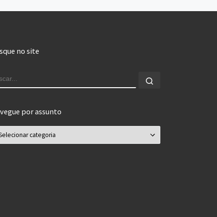
sque no site
USCAR
Buscar...
vegue por assunto
vegue por assunto