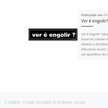
Publicado em
05
Ver é engolir
Ver é engolir? (de
Diversas cidades 
afixado e distribu
diferentes locais.
em aparelhos de t
e/ou propagandas
Navegação do post
Conteúdo anterior
VÍDEO: FIQUE ATENDO À CIDADE (2010)