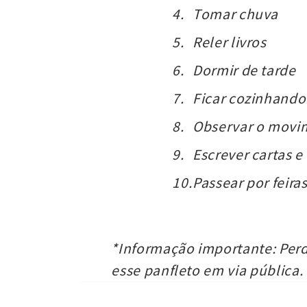
Tomar chuva
Reler livros
Dormir de tarde
Ficar cozinhando
Observar o movim
Escrever cartas e
Passear por feira
*Informação importante: Perd
esse panfleto em via pública.