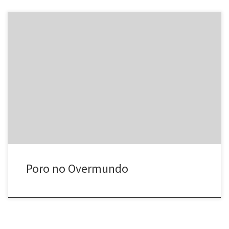
No início de março de 2006 foi lançado o Overmundo, um portal
colaborativo super bacana. Navegando pelas páginas do Guia do
portal, tivemos a surpresa de encontrar um texto sobre o Poro.
Clique aqui para ver. E para quem quiser conhecer (e divulgar)
idéias, iniciativas e lugares, fica a dica […]
Poro no Overmundo