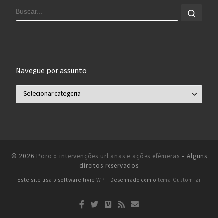
BUSCAR
Busca
Navegue por assunto
Navegue por assunto
© 2026
Poro » intervenções urbanas e ações efêmeras
– Alguns
direitos reservados
Este site usa o software livre
WP
– Desenhado com o
tema Customizr