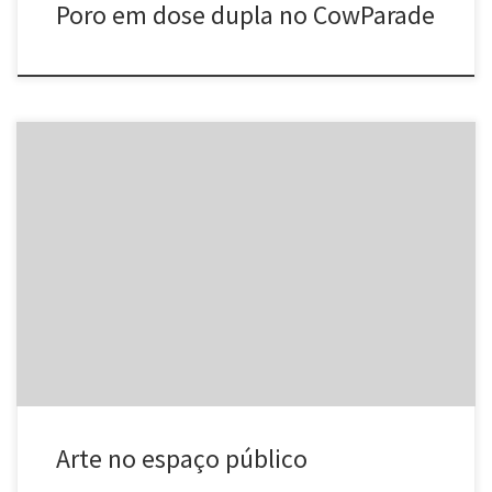
Poro em dose dupla no CowParade
Entre 17 e 21 de maio de 2006 acontece o seminário Paradigmas
para as Artes Visuais no séc. XXI, no Centro Cultural Banco do Brasil
do Rio de Janeiro. Nós faremos parte da mesa redonda “Arte no
espaço público”.Mais informações: www.uff.br/paradigmas/
Arte no espaço público