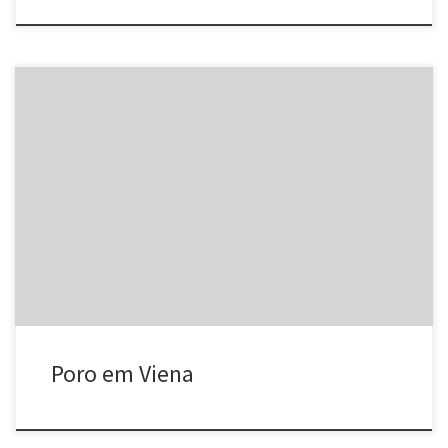
Entre 14 e 28 de maio de 2006, vai acontecer a exposição
VIZINHOS – conexões entre artistas no Brasil, no Freiraum do
Museumsquartier de Viena, na Áustria, onde participam: Poro
Rodrigo Braga Jaréd Domício Esqueleto Coletivo Tiago Judas
Graziela Kunsch Antonia D’Orazio Enrico Rocha Laisle Glerm
Soares + Orquestra Organismo […]
Poro em Viena