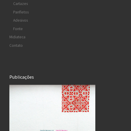
Cartazes
Panfletos
Adesivos
Fonte
Midiateca
Contato
Publicações