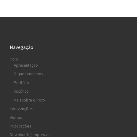
Navegação
Poro
Apresentação
O que buscamos
Portfólio
Histórico
Mais sobre o Poro
Intervenções
Vídeos
Publicações
Downloads / Impressos