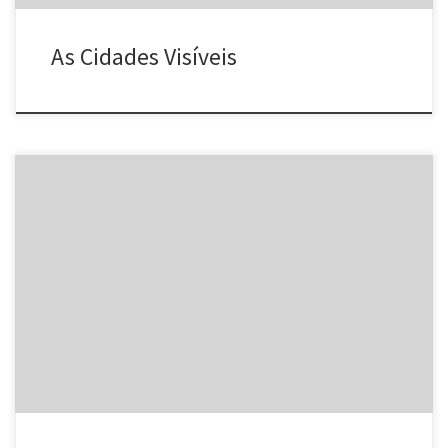
As Cidades Visíveis
O Poro está participando da edição do CowParade em Belo
Horizonte. Fizemos duas vacas: A “Vaca-pasto” que está na
Estação Diamante no Barreiro, e A “Vaca-de-ouro” que está na
Praça da Savassi Essas e as outras 36 vacas que participam do
evento ficam nas ruas de BH até 21 de […]