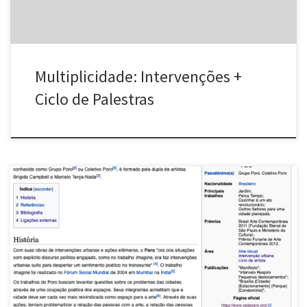
Multiplicidade: Intervenções +
Ciclo de Palestras
A Wikipédia é uma enciclopédia livre construída por
colaboradores do mundo inteiro. É considerada como um dos
maiores projetos colaborativos da atualidade. Em 2006, o Poro
ganhou um verbete lá, o que nos deixou super felizes. Veja
abaixo um printscreen do verbete e clique na imagem para ler a
versão […]