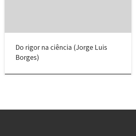
Cartógrafos levantaram um Mapa do Império, que tinha […]
Do rigor na ciência (Jorge Luis
Borges)