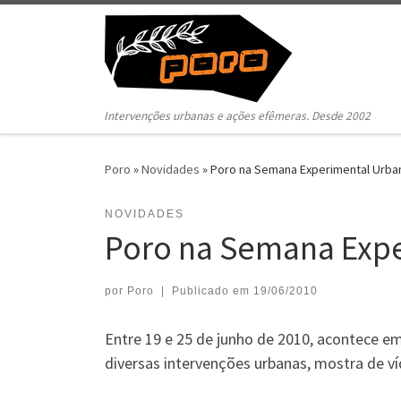
Pular para o conteúdo
Intervenções urbanas e ações efêmeras. Desde 2002
Poro
»
Novidades
»
Poro na Semana Experimental Urba
NOVIDADES
Poro na Semana Exp
por
Poro
|
Publicado em
19/06/2010
Entre 19 e 25 de junho de 2010, acontece em
diversas intervenções urbanas, mostra de ví