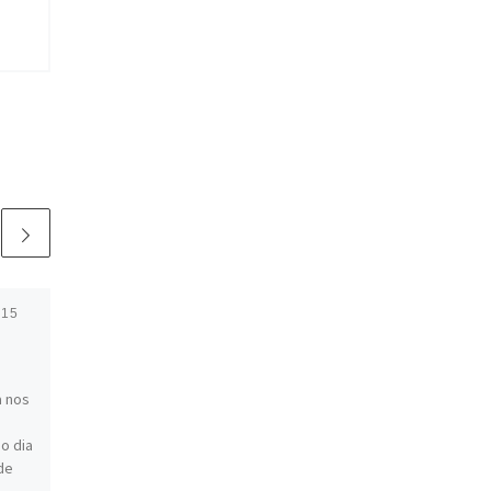
015
Publicado em
17/03/2010
Entrevistas com o
Poro na Rádio UFMG
a nos
Educativa
o dia
Para quem quiser escutar,
de
duas entrevistas sobre o