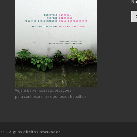
Na
Na
Veja e baixe nossas publicações
para conhecer mais dos nossos trabalhos
ras
– Alguns direitos reservados