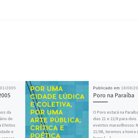
/01/2005
Publicado em
18/08/2
2005
Poro na Paraíba
mos da
O Poro estará na Paraíb
ário de
dias 21 e 22/8 para dois
a Efeitos
eventos maravilhosos: N
vidade e
21/08, teremos a honra 
o espaço
fazer […]