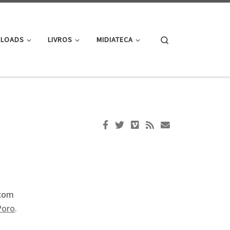
Search
LOADS
LIVROS
MIDIATECA
 com
Poro
.