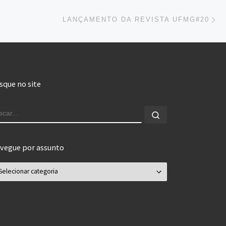
Pr
LANÇAMENTO DA REVISTA UFMG#20
sque no site
USCAR
Buscar...
vegue por assunto
vegue por assunto