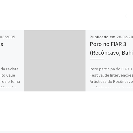
/03/2005
Publicado em
28/02/2
os
Poro no FIAR 3
(Recôncavo, Bahi
 da revista
Poro participa do FIAR 3
uito Cauê
Festival de Intervençõe
orda o tema
Artísticas do Recôncav
úblicos” e
um bate papo e o lança
do livro “Intervalo, […]