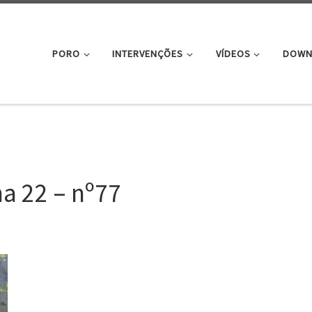
PORO
INTERVENÇÕES
VÍDEOS
DOWN
O
na 22 – nº77