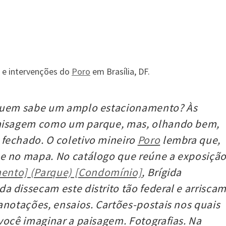
s e intervenções do
Poro
em Brasília, DF.
 quem sabe um amplo estacionamento? Às
paisagem como um parque, mas, olhando bem,
fechado. O coletivo mineiro
Poro
lembra que,
be no mapa. No catálogo que reúne a exposiçã
amento] (Parque) [Condomínio]
, Brígida
 dissecam este distrito tão federal e arrisca
anotações, ensaios. Cartões-postais nos quais
você imaginar a paisagem. Fotografias. Na