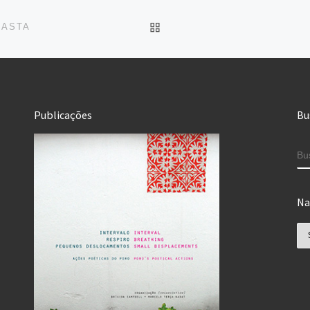
IR PARA CAPA DO SITE
BASTA
Publicações
Bu
B
Na
Na