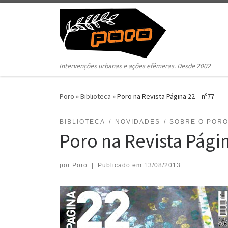
Pular para o conteúdo
Intervenções urbanas e ações efêmeras. Desde 2002
Poro
»
Biblioteca
»
Poro na Revista Página 22 – nº77
BIBLIOTECA
NOVIDADES
SOBRE O POR
Poro na Revista Pági
por
Poro
|
Publicado em
13/08/2013