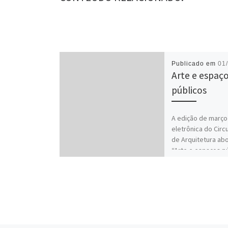
Publicado em
01
Arte e espaç
públicos
A edição de março
eletrônica do Circ
de Arquitetura ab
“Arte e espaços p
apresenta o […]