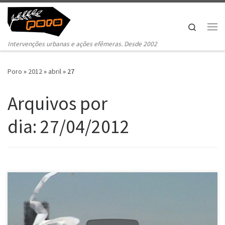
Pular para o conteúdo
Search
Me
Intervenções urbanas e ações efêmeras. Desde 2002
Poro
»
2012
»
abril
»
27
Arquivos por
dia:
27/04/2012