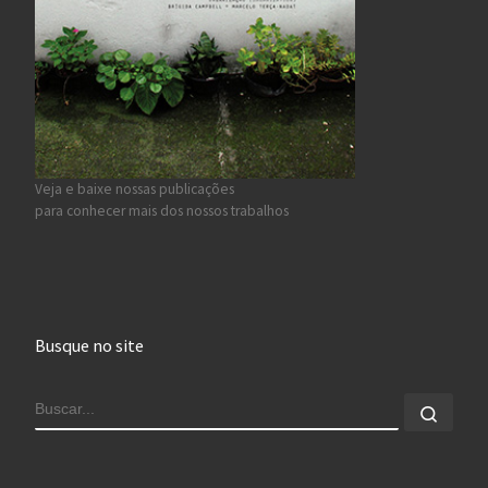
Veja e baixe nossas publicações
para conhecer mais dos nossos trabalhos
Busque no site
BUSCAR
Busca